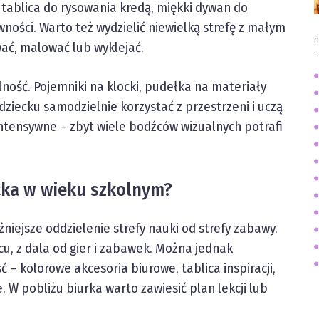
 tablica do rysowania kredą, miękki dywan do
ności. Warto też wydzielić niewielką strefę z małym
n
wać, malować lub wyklejać.
alność. Pojemniki na klocki, pudełka na materiały
ziecku samodzielnie korzystać z przestrzeni i uczą
intensywne – zbyt wiele bodźców wizualnych potrafi
ecka w wieku szkolnym?
niejsze oddzielenie strefy nauki od strefy zabawy.
u, z dala od gier i zabawek. Można jednak
– kolorowe akcesoria biurowe, tablica inspiracji,
. W pobliżu biurka warto zawiesić plan lekcji lub