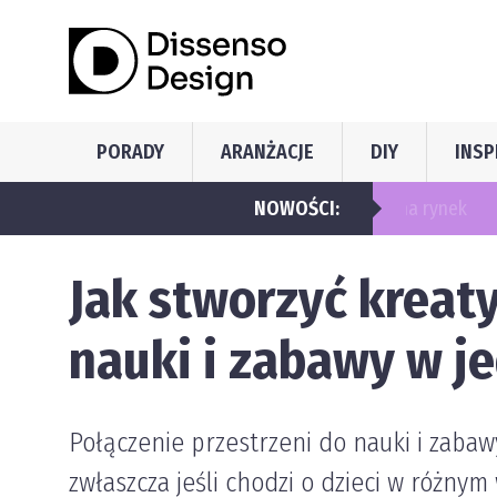
PORADY
ARANŻACJE
DIY
INSP
w do maszyn ogrodniczych
NOWOŚCI:
Jak stworzyć kreat
nauki i zabawy w j
Połączenie przestrzeni do nauki i zaba
zwłaszcza jeśli chodzi o dzieci w różn