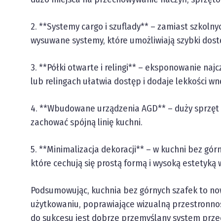
2. **Systemy cargo i szuflady** – zamiast szkol
wysuwane systemy, które umożliwiają szybki dos
3. **Półki otwarte i relingi** – eksponowanie na
lub relingach ułatwia dostęp i dodaje lekkości wn
4. **Wbudowane urządzenia AGD** – duży sprzęt 
zachować spójną linię kuchni.
5. **Minimalizacja dekoracji** – w kuchni bez gó
które cechują się prostą formą i wysoką estetyką
Podsumowując, kuchnia bez górnych szafek to n
użytkowaniu, poprawiające wizualną przestronność
do sukcesu jest dobrze przemyślany system prze