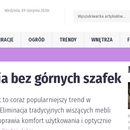
Niedziela, 09 sierpnia 2026r.
IRACJE
OGRÓD
TRENDY
WNĘTRZA
esjonalistów szeroką ofertą filtrów do maszyn ogrodniczych
a bez górnych szafek
to coraz popularniejszy trend w
Eliminacja tradycyjnych wiszących mebli
p
oprawia komfort użytkowania i optycznie
s
f