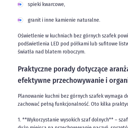
spieki kwarcowe,
granit i inne kamienie naturalne.
Oświetlenie w kuchniach bez górnych szafek powi
podświetlenia LED pod półkami lub sufitowe list
światła nad blatem roboczym.
Praktyczne porady dotyczące aranża
efektywne przechowywanie i organi
Planowanie kuchni bez górnych szafek wymaga d
zachować pełną funkcjonalność. Oto kilka prakt
1. **Wykorzystanie wysokich szaf dolnych** – sza
dużo miejsca na przechowywanie naczyń, sprzętó