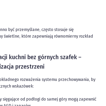
nno być przemyślane, często stosuje się
wy świetlne, które zapewniają równomierny rozkład
cji kuchni bez górnych szafek –
zacja przestrzeni
okładnego rozważenia systemu przechowywania, by
ycznych wskazówek:
fy sięgające od podłogi do samej góry mogą zapewnić
w AGD i zapasów.