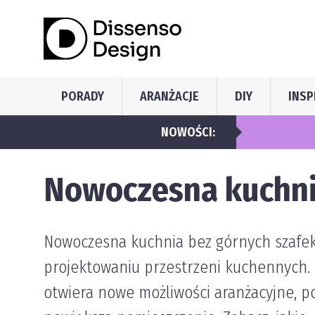
PORADY
ARANŻACJE
DIY
INSP
AJ Filtry wspiera właścicieli ogrodów i prof
NOWOŚCI:
Nowoczesna kuchni
Nowoczesna kuchnia bez górnych szafek 
projektowaniu przestrzeni kuchennych. 
otwiera nowe możliwości aranżacyjne, p