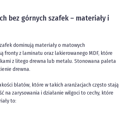
h bez górnych szafek – materiały i
szafek dominują materiały o matowych
są fronty z laminatu oraz lakierowanego MDF, które
łkami z litego drewna lub metalu. Stonowana paleta
cienie drewna.
ości blatów, które w takich aranżacjach często stają
na zarysowania i działanie wilgoci to cechy, które
ały to: