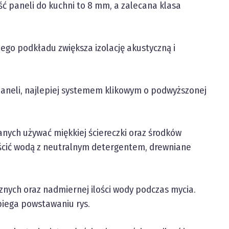
ść paneli do kuchni to 8 mm, a zalecana klasa
go podkładu zwiększa izolację akustyczną i
 paneli, najlepiej systemem klikowym o podwyższonej
anych używać miękkiej ściereczki oraz środków
ścić wodą z neutralnym detergentem, drewniane
znych oraz nadmiernej ilości wody podczas mycia.
iega powstawaniu rys.