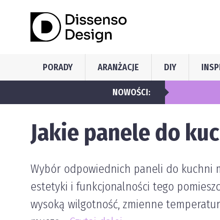
PORADY
ARANŻACJE
DIY
INSP
wspiera właścicieli ogrodów i profesjonalistów szeroką ofertą
NOWOŚCI:
Jakie panele do ku
Wybór odpowiednich paneli do kuchni m
estetyki i funkcjonalności tego pomiesz
wysoką wilgotność, zmienne temperatur