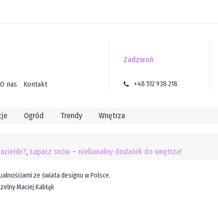
Zadzwoń
O nas
Kontakt
+48 512 938 218
cje
Ogród
Trendy
Wnętrza
łazienki?
,
Łapacz snów – niebanalny dodatek do wnętrza!
ualnościami ze świata designu w Polsce.
zelny Maciej Kabłąk