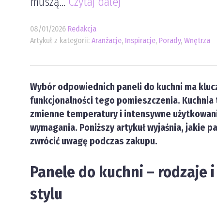
muszą...
Czytaj dalej
08/01/2026
Redakcja
Artykuł z kategorii:
Aranżacje
,
Inspiracje
,
Porady
,
Wnętrza
Wybór odpowiednich paneli do kuchni ma klucz
funkcjonalności tego pomieszczenia. Kuchnia 
zmienne temperatury i intensywne użytkowani
wymagania. Poniższy artykuł wyjaśnia, jakie pa
zwrócić uwagę podczas zakupu.
Panele do kuchni – rodzaje i
stylu