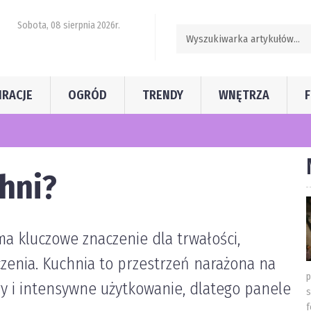
Sobota, 08 sierpnia 2026r.
IRACJE
OGRÓD
TRENDY
WNĘTRZA
 filtrów do maszyn ogrodniczych
chni?
a kluczowe znaczenie dla trwałości,
czenia. Kuchnia to przestrzeń narażona na
p
y i intensywne użytkowanie, dlatego panele
s
f